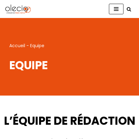
Aller
au
contenu
Accueil
-
Equipe
EQUIPE
L’ÉQUIPE DE RÉDACTION