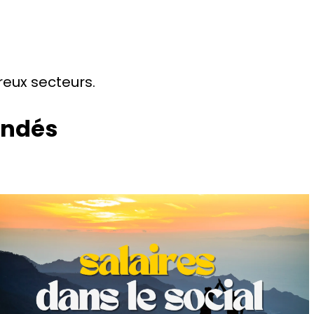
reux secteurs.
andés