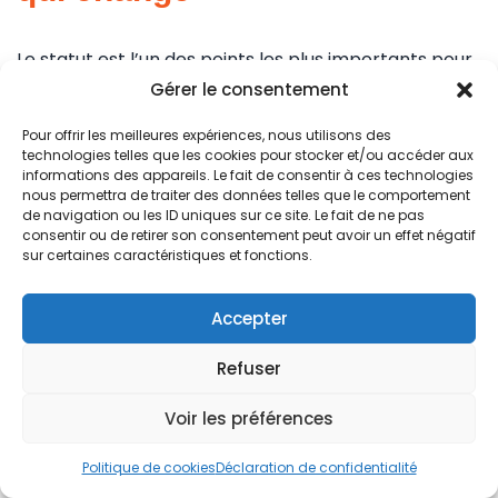
Le statut est l’un des points les plus importants pour
comprendre les revenus du secteur animalier.
Gérer le consentement
Pour offrir les meilleures expériences, nous utilisons des
Comparer les statuts dans les métiers an
technologies telles que les cookies pour stocker et/ou accéder aux
informations des appareils. Le fait de consentir à ces technologies
nous permettra de traiter des données telles que le comportement
Exemples de
Statut
Avantages
de navigation ou les ID uniques sur ce site. Le fait de ne pas
métiers
consentir ou de retirer son consentement peut avoir un effet négatif
sur certaines caractéristiques et fonctions.
ASV, soigneur
animalier,
Salaire régulier
Accepter
palefrenier,
cadre,
Salarié
secrétaire
protection
Refuser
vétérinaire, ouvrier
sociale, congé
d’élevage
Voir les préférences
Politique de cookies
Déclaration de confidentialité
Éducateur canin,
Autonomie,