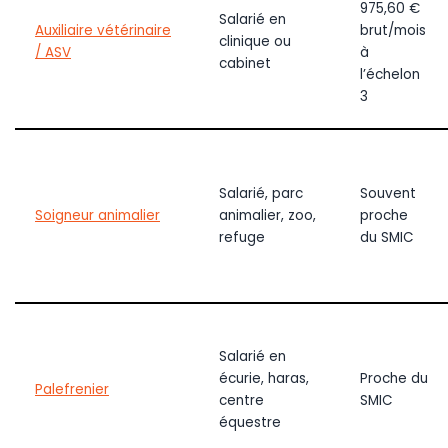
975,60 €
Salarié en
Auxiliaire vétérinaire
brut/mois
clinique ou
/ ASV
à
cabinet
l’échelon
3
Salarié, parc
Souvent
Soigneur animalier
animalier, zoo,
proche
refuge
du SMIC
Salarié en
écurie, haras,
Proche du
Palefrenier
centre
SMIC
équestre