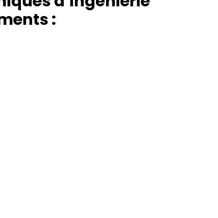
hniques d’ingénierie
ments :