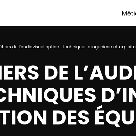
Méti
tiers de l’audiovisuel option : techniques d’ingénierie et exploi
IERS DE L’AUD
CHNIQUES D’I
TION DES ÉQ