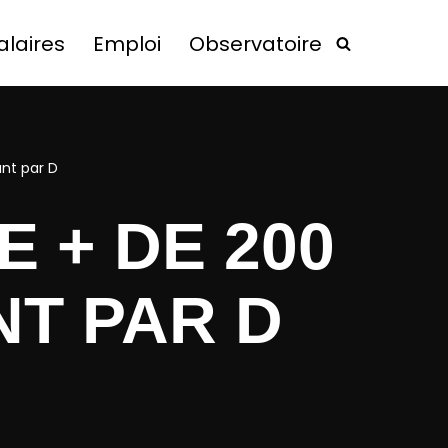
alaires
Emploi
Observatoire
nt par D
E + DE 200
T PAR D