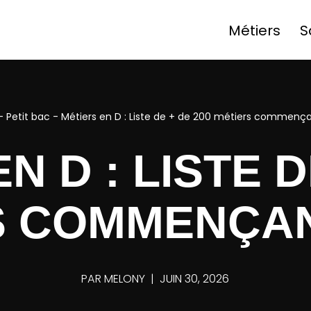
Métiers
S
-
Petit bac
-
Métiers en D : Liste de + de 200 métiers commença
N D : LISTE D
S COMMENÇAN
PAR
MELONY
JUIN 30, 2026