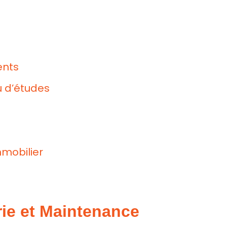
ents
u d’études
mobilier
rie et Maintenance