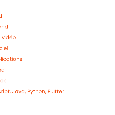
d
end
 vidéo
iel
ications
nd
ack
pt, Java, Python, Flutter