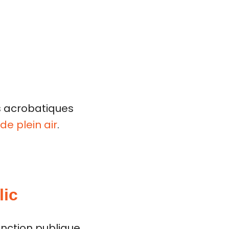
rs acrobatiques
de plein air
.
lic
fonction publique