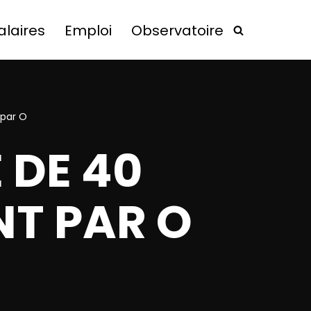
alaires
Emploi
Observatoire
 par O
E DE 40
T PAR O