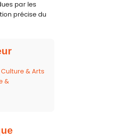
ues par les
tion précise du
eur
|
Culture & Arts
e &
que