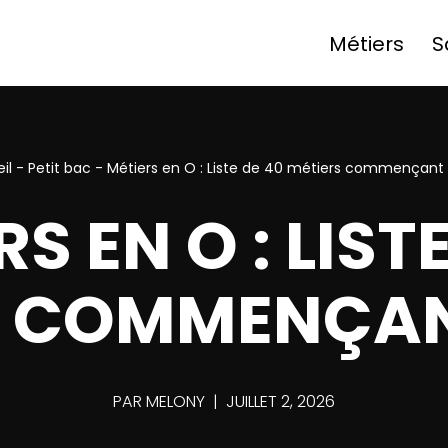
Métiers
S
il
-
Petit bac
-
Métiers en O : Liste de 40 métiers commençant
S EN O : LIST
S COMMENÇAN
PAR
MELONY
JUILLET 2, 2026